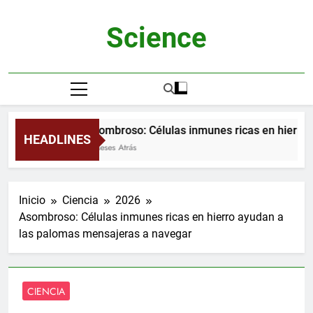
Saltar
al
Science
contenido
Asombroso: Células inmunes ricas en hierro a
HEADLINES
2 Meses Atrás
Inicio
Ciencia
2026
Asombroso: Células inmunes ricas en hierro ayudan a
las palomas mensajeras a navegar
CIENCIA