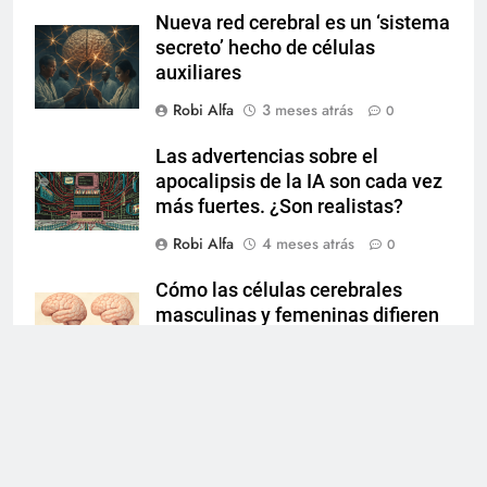
Nueva red cerebral es un ‘sistema
secreto’ hecho de células
auxiliares
Robi Alfa
3 meses atrás
0
Las advertencias sobre el
apocalipsis de la IA son cada vez
más fuertes. ¿Son realistas?
Robi Alfa
4 meses atrás
0
Cómo las células cerebrales
masculinas y femeninas difieren
en la actividad genética
Robi Alfa
4 meses atrás
0