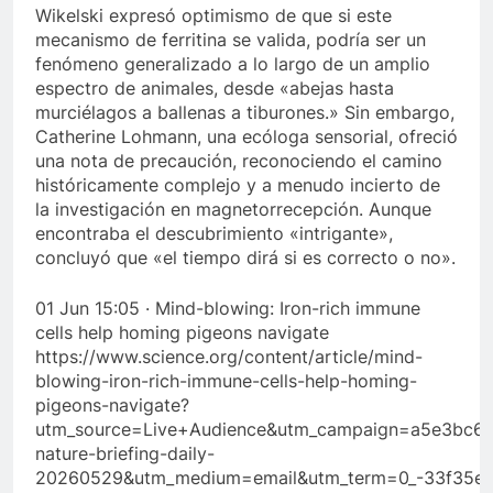
Wikelski expresó optimismo de que si este
mecanismo de ferritina se valida, podría ser un
fenómeno generalizado a lo largo de un amplio
espectro de animales, desde «abejas hasta
murciélagos a ballenas a tiburones.» Sin embargo,
Catherine Lohmann, una ecóloga sensorial, ofreció
una nota de precaución, reconociendo el camino
históricamente complejo y a menudo incierto de
la investigación en magnetorrecepción. Aunque
encontraba el descubrimiento «intrigante»,
concluyó que «el tiempo dirá si es correcto o no».
01 Jun 15:05 · Mind-blowing: Iron-rich immune
cells help homing pigeons navigate
https://www.science.org/content/article/mind-
blowing-iron-rich-immune-cells-help-homing-
pigeons-navigate?
utm_source=Live+Audience&utm_campaign=a5e3bc6c
nature-briefing-daily-
20260529&utm_medium=email&utm_term=0_-33f35e