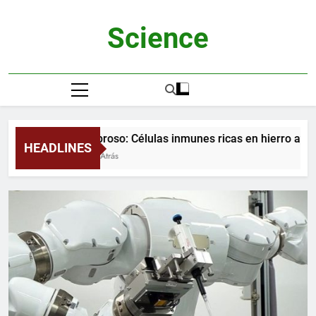
Saltar
al
Science
contenido
Asombroso: Células inmunes ricas en hierro ayudan
HEADLINES
2 Meses Atrás