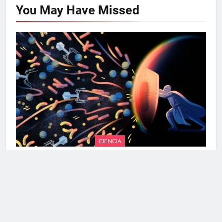
You May Have
Missed
CIENCIA
Las Armas Ancestrales Activas en Tu Sistema
Inmunológico Hoy
Robi Alfa
4 meses atrás