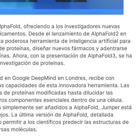
phaFold, ofreciendo a los investigadores nuevas
dicamentos. Desde el lanzamiento de AlphaFold2 en
ta poderosa herramienta de inteligencia artificial para
 de proteínas, diseñar nuevos fármacos y adentrarse
ínas. Ahora, con la presentación de AlphaFold3, se ha
investigación de proteínas.
old en Google DeepMind en Londres, recibe con
las capacidades de esta innovadora herramienta. Las
s de proteínas modificadas hasta dilucidar las
tros componentes esenciales dentro de una célula.
 simplemente ser añadidos a AlphaFold, Jumper está
os. La última versión de AlphaFold, detallada
permitir a los científicos predecir las estructuras de
rsas moléculas.