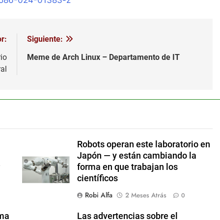
41586-024-01383-z
r:
Siguiente:
io
Meme de Arch Linux – Departamento de IT
al
Robots operan este laboratorio en
Japón — y están cambiando la
r
forma en que trabajan los
científicos
Robi Alfa
2 Meses Atrás
0
ema
Las advertencias sobre el