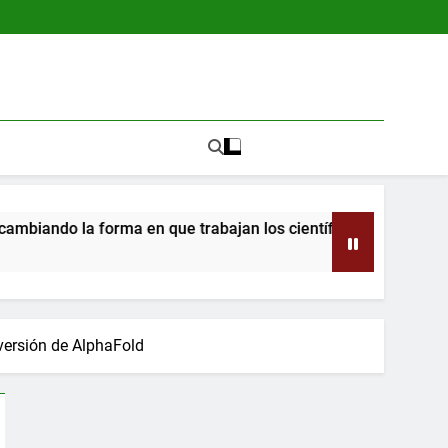
 que trabajan los científicos
Nueva red cereb
4 Meses Atrás
 versión de AlphaFold