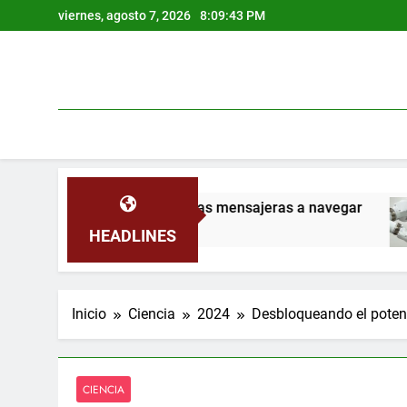
Saltar
viernes, agosto 7, 2026
8:09:44 PM
al
contenido
 las palomas mensajeras a navegar
Robots ope
2 Meses Atrás
HEADLINES
Inicio
Ciencia
2024
Desbloqueando el potenci
CIENCIA