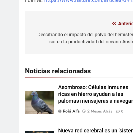
Fuente:
https://www.nature.com/articles/d
Anterio
Navegación
de
Descifrando el impacto del polvo del hemisfer
sur en la productividad del océano Austr
entradas
Noticias relacionadas
Asombroso: Células inmunes
ricas en hierro ayudan a las
palomas mensajeras a navega
Robi Alfa
2 Meses Atrás
0
Nueva red cerebral es un ‘sist