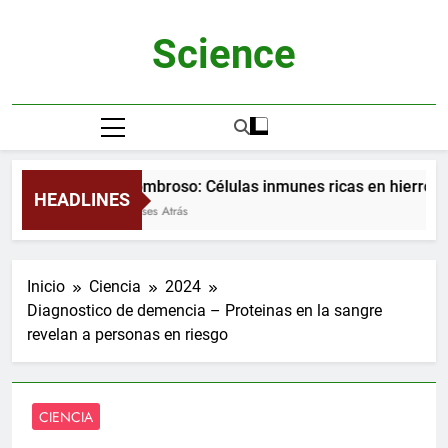
Saltar
al
Science
contenido
Asombroso: Células inmunes ricas en hierro a
HEADLINES
2 Meses Atrás
Inicio
Ciencia
2024
Diagnostico de demencia – Proteinas en la sangre
revelan a personas en riesgo
CIENCIA