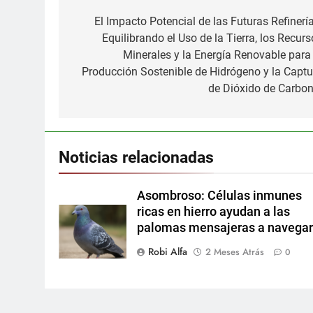
de
El Impacto Potencial de las Futuras Refinería
Equilibrando el Uso de la Tierra, los Recurs
entradas
Minerales y la Energía Renovable para 
Producción Sostenible de Hidrógeno y la Captu
de Dióxido de Carbon
Noticias relacionadas
Asombroso: Células inmunes
ricas en hierro ayudan a las
palomas mensajeras a navega
Robi Alfa
2 Meses Atrás
0
Nueva red cerebral es un ‘sist