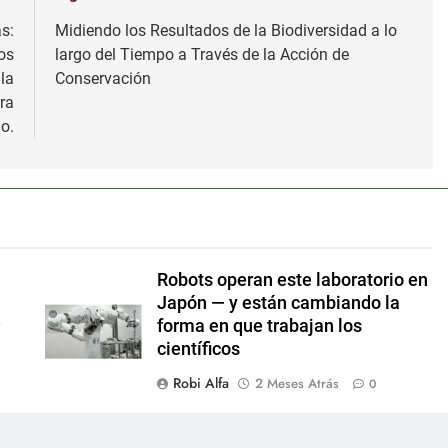
s:
Midiendo los Resultados de la Biodiversidad a lo
os
largo del Tiempo a Través de la Acción de
la
Conservación
ra
o.
Robots operan este laboratorio en
Japón — y están cambiando la
r
forma en que trabajan los
científicos
Robi Alfa
2 Meses Atrás
0
ema
Las advertencias sobre el