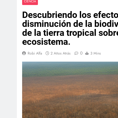
CIENCIA
Descubriendo los efecto
disminución de la biodi
de la tierra tropical sob
ecosistema.
0
Robi Alfa
2 Años Atrás
3 Mins