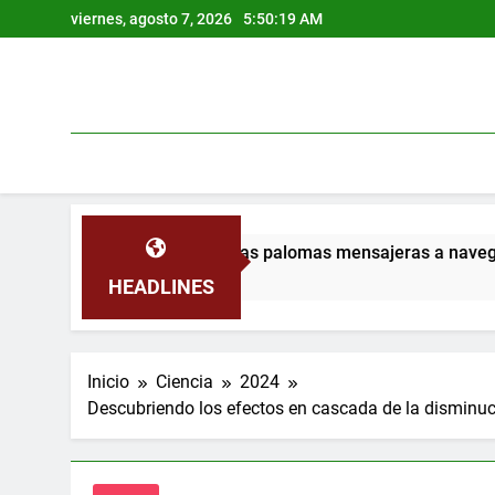
Saltar
viernes, agosto 7, 2026
5:50:20 AM
al
contenido
hierro ayudan a las palomas mensajeras a navegar
HEADLINES
Inicio
Ciencia
2024
Descubriendo los efectos en cascada de la disminució