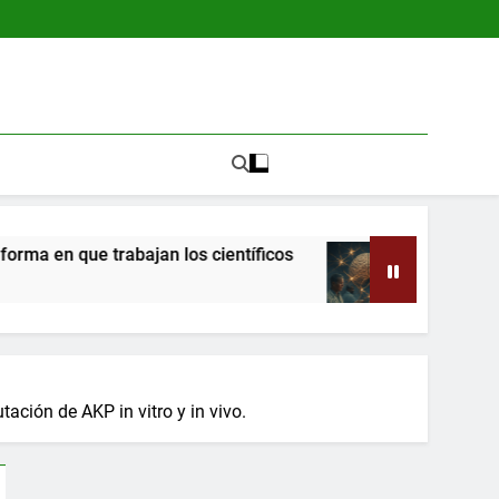
abajan los científicos
Nueva red cerebral es u
4 Meses Atrás
ación de AKP in vitro y in vivo.