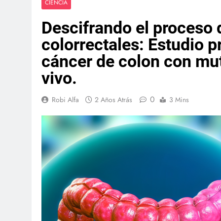
CIENCIA
Descifrando el proceso 
colorrectales: Estudio 
cáncer de colon con mut
vivo.
0
Robi Alfa
2 Años Atrás
3 Mins