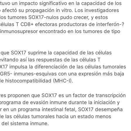
uvo un impacto significativo en la capacidad de los
 afectó su propagación in vitro. Los investigadores
los tumores SOX17-nulos pudo crecer, y estos
élulas T CD8+ efectoras productoras de interferón-?
 inmunosupresor encontrado en los tumores de tipo
 que SOX17 suprime la capacidad de las células
evitando así las respuestas de las células T
7 impulsa la diferenciación de las células tumorales
s LGR5- inmunes-esquivas con una expresión más baja
de histocompatibilidad (MHC-I).
res proponen que SOX17 es un factor de transcripción
 programa de evasión inmune durante la iniciación y
par en un programa intestinal fetal, SOX17 desempeña
 de las células tumorales hacia un estado menos
e del sistema inmune.