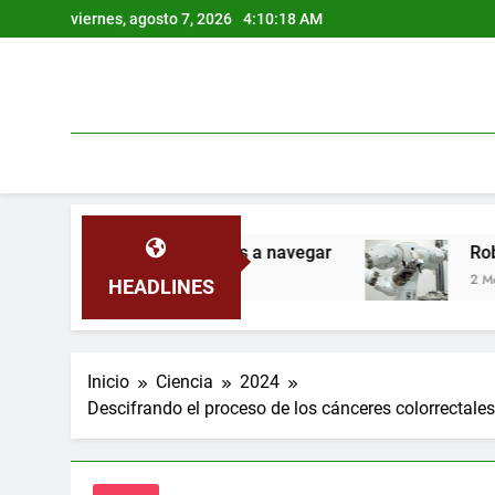
Saltar
viernes, agosto 7, 2026
4:10:19 AM
al
contenido
lomas mensajeras a navegar
Robots operan est
2 Meses Atrás
HEADLINES
Inicio
Ciencia
2024
Descifrando el proceso de los cánceres colorrectales