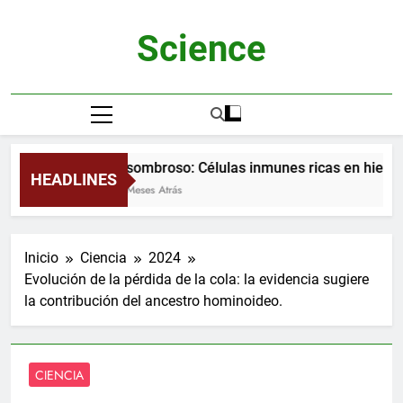
Saltar
al
Science
contenido
Asombroso: Células inmunes ricas en hierro
HEADLINES
2 Meses Atrás
Inicio
Ciencia
2024
Evolución de la pérdida de la cola: la evidencia sugiere
la contribución del ancestro hominoideo.
CIENCIA